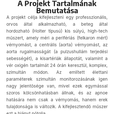
A Projekt Tartalmának
Bemutatása
A projekt célja kifejleszteni egy professzionális,
orvos által alkalmazható, a beteg által
hordozható (Holter típusú) kis súlyú, high-tech
műszert, amely méri a perifériás (felkaron mért)
vérnyomást, a centrális (aorta) vérnyomást, az
aorta rugalmasságát (a pulzushullám terjedési
sebességét), a kisartériák állapotát, valamint a
vér oxigén tartalmát 24 órán keresztül, komplex,
szimultán módon. Az említett élettani
paraméterek szimultán monitorozásának igen
nagy jelentősége van, mivel ezek egymással
szoros kölcsönhatásban állnak, és az apnoe
hatására nem csak a vérnyomás, hanem erek
tulajdonsága is változik. A kifejlesztendő műszer
ezt a hiányt pótolja.