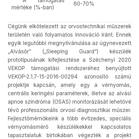
A támogatás
60-70%
mértéke (%-ban)
Cégünk elkötelezett az orvostechnikai műszerek
területén való folyamatos innováció iránt. Ennek
egyik legutóbbi megnyilvánulása az úgynevezett
„Alvásőr” („Sleeping Guard”) készülék
prototípusának kifejlesztése a Széchenyi 2020
VEKOP támogatási rendszeréhez benyújtott
VEKOP-2.1.7-15-2016-00294 azonosító számú
projektje kapcsán, amely egy a vérnyomás,
centrális keringési paraméterek, illetve az alvási
apnoe szindróma (OSAS) monitorázását lehetővé
tévő professzionális orvosi diagnosztikai műszer.
Fejlesztőmérnökeink a több évtizedes, speciális
vérnyomásmérő készülékekkel kapcsolatos
tapasztalatuk birtokában végezték a projekt